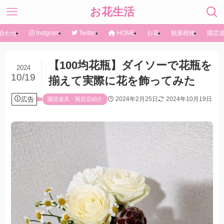
お花生活
合わせ
Instgram
Twitter
HOME
お花
観葉植物
園芸
【100均花瓶】ダイソーで花瓶を
2024
10/19
揃えて実際に花を飾ってみた
広告
2024年2月25日
2024年10月19日
園芸道具・園芸店紹介