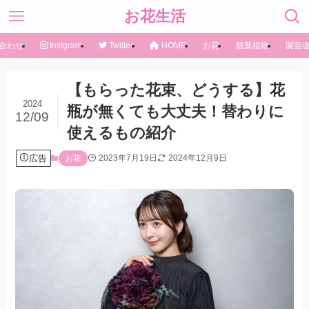
お花生活
合わせ
Instgram
Twitter
HOME
お花
観葉植物
園芸
【もらった花束、どうする】花
2024
瓶が無くても大丈夫！替わりに
12/09
使えるもの紹介
広告
2023年7月19日
2024年12月9日
お花